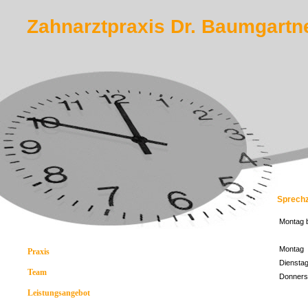
Zahnarztpraxis Dr. Baumgartn
Sprechz
Montag b
Montag
Praxis
Diensta
Team
Donners
Leistungsangebot