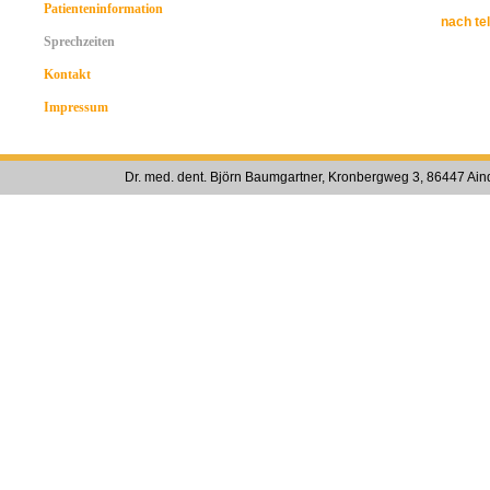
Patienteninformation
nach te
Sprechzeiten
Kontakt
Impressum
Dr. med. dent. Björn Baumgartner, Kronbergweg 3, 86447 Ain