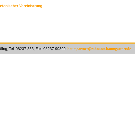
lefonischer Vereinbarung
dling, Tel: 08237-353, Fax: 08237-90399,
baumgartner@zahnarzt-baumgartner.de